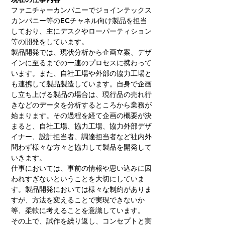
ファニチャーカンパニーでジョインテックス
カンパニー等のECチャネル向け製品を担当
しており、主にデスクやローパーティション
等の開発をしています。
製品開発では、現状分析から企画立案、デザ
インに至るまでの一連のプロセスに携わって
います。また、自社工場や外部の協力工場と
も連携して製品製造しています。自身で企画
し立ち上げる製品の場合は、現行品の売れ行
きなどのデータを分析するところから業務が
始まります。その過程を経て企画の概要が決
まると、自社工場、協力工場、協力外部デザ
イナー、設計担当者、調達担当者など社内外
問わず様々な方々と協力して製品を開発して
いきます。
仕事においては、事前の情報や思い込みに囚
われすぎないということを大切にしていま
す。製品開発においては様々な制約がありま
すが、方法を変えることで実現できないか
等、柔軟に考えることを意識しています。
その上で、試作を繰り返し、コンセプトと実