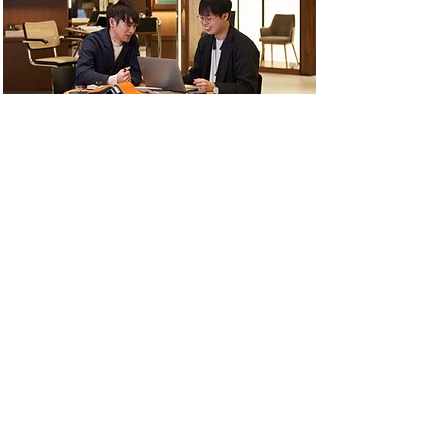
#Story 3
山田電器工業様
新社屋移転プロジェクト
錺金具から始まり、現在では様々な企業
のOEM／ODMを通して幅広いものづく
りに取り組まれている山田電器工業株式
会社様。
創業60周年という節目での新社屋への建
て替えを機に、常に時代に合わせたもの
づくりを続けてきた山田電器工業様が…
story