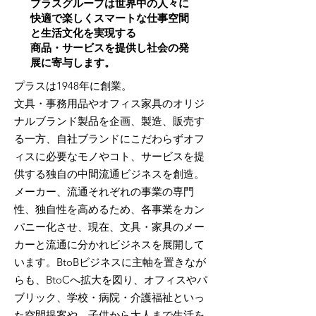
プラスグループは世界中の人々に
快適で楽しくスマートな仕事空間
と生活文化を実現する
商品・サービスを提供し社会の発
展に寄与します。
プラスは1948年に創業。
文具・事務用品やオフィス家具のオリジ
ナルブランド製品を企画、製造、販売す
る一方、自社ブランドにこだわらずオフ
ィスに必要なモノやコト、サービスを提
供する独自の中間流通ビジネスを創造。
メーカー、流通それぞれの事業の専門
性、独自性を高めるため、各事業をカン
パニー化させ、現在、文具・家具のメー
カーと流通に分かれビジネスを展開して
います。BtoBビジネスに主軸を置きなが
らも、BtoCへ拡大を図り、オフィスやパ
ブリック、学校・病院・介護福祉といっ
た空間提案や、子供から大人まで生活を